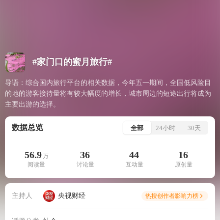
#家门口的蜜月旅行#
导语：综合国内旅行平台的相关数据，今年五一期间，全国低风险目
的地的游客接待量将有较大幅度的增长，城市周边的短途出行将成为
主要出游的选择。
数据总览
全部
24小时
30天
56.9
36
44
16
万
阅读量
讨论量
互动量
原创量
主持人
央视财经
热搜创作者影响力榜