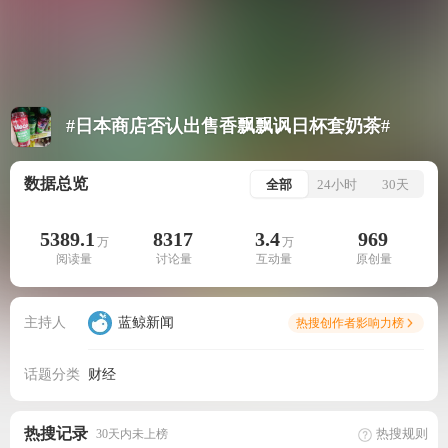
#日本商店否认出售香飘飘讽日杯套奶茶#
数据总览
全部
24小时
30天
5389.1
8317
3.4
969
万
万
阅读量
讨论量
互动量
原创量
主持人
蓝鲸新闻
热搜创作者影响力榜
话题分类
财经
热搜记录
热搜规则
30天内未上榜