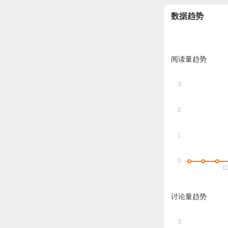
数据趋势
阅读量趋势
讨论量趋势