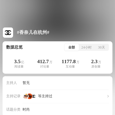
#香奈儿在杭州#
数据总览
全部
24小时
30天
3.5
412.7
1177.8
2.3
亿
万
万
万
阅读量
讨论量
互动量
原创量
主持人
暂无
主持记录
等主持过
话题分类
时尚