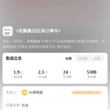
#香飘飘回应讽日事件#
导语：5月4日，香飘飘旗下MECO产品包装嘲讽日本核污水事件，引
发网友就“中国企业硬刚日本核污水”展开热议。
数据总览
全部
24小时
30天
1.9
2.5
24
5388
亿
万
万
阅读量
讨论量
互动量
原创量
主持人
白鹿视频
热搜创作者影响力榜
话题分类
社会