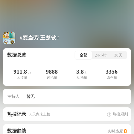
#麦当劳 王楚钦#
数据总览
全部
24小时
30天
911.8
9888
3.8
3356
万
万
阅读量
讨论量
互动量
原创量
主持人
暂无
热搜记录
热搜规则
30天内未上榜
数据趋势
实时热度
0